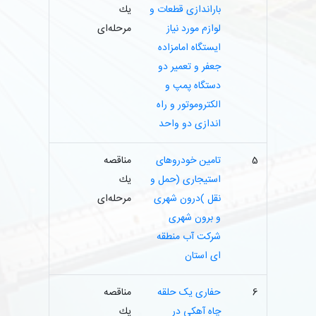
باراندازی قطعات و
یك
لوازم مورد نیاز
مرحله‌ای
ایستگاه امامزاده
جعفر و تعمیر دو
دستگاه پمپ و
الکتروموتور و راه
اندازی دو واحد
5
تامین خودروهای
مناقصه
استیجاری (حمل و
یك
نقل )درون شهری
مرحله‌ای
و برون شهری
شرکت آب منطقه
ای استان
6
حفاری یک حلقه
مناقصه
چاه آهکی در
یك