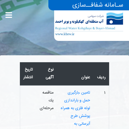
سـامانه شفافــ‌سازی
نوع
تاریخ
ردیف
عنوان
آگهی
انتشار
1
تامین ،بارگیری
مناقصه
حمل و باراندازی
یك
لوله فلزی به همراه
مرحله‌ای
پوشش طرح
آبرسانی به