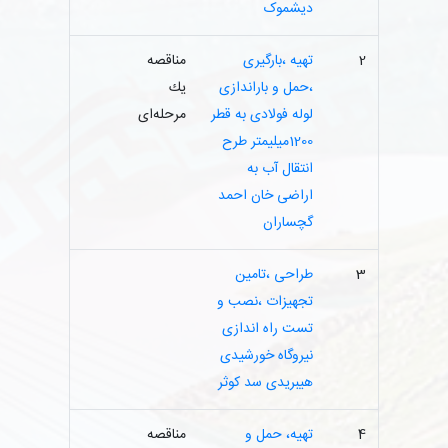
دیشموک
2
تهیه ،بارگیری
مناقصه
،حمل و باراندازی
یك
لوله فولادی به قطر
مرحله‌ای
1200میلیمتر طرح
انتقال آب به
اراضی خان احمد
گچساران
3
طراحی ،تامین
تجهیزات ،نصب و
تست راه اندازی
نیروگاه خورشیدی
هیبریدی سد کوثر
4
تهیه، حمل و
مناقصه