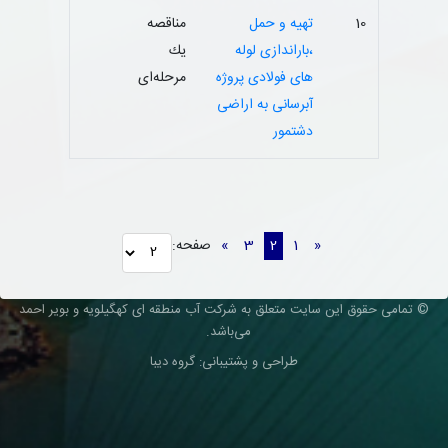
10
تهیه و حمل
مناقصه
،باراندازی لوله
یك
های فولادی پروژه
مرحله‌ای
آبرسانی به اراضی
دشتمور
«
1
2
3
»
صفحه:
© تمامی حقوق این سایت متعلق به شرکت آب منطقه ای کهگیلویه و بویر احمد
می‌باشد.
طراحی و پشتیبانی: گروه دیبا